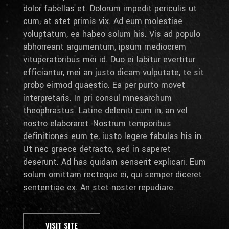
dolor fabellas et. Dolorum impedit periculis ut
cum, at stet primis vix. Ad eum molestiae
voluptatum, ea habeo solum his. Vis ad populo
abhorreant argumentum, ipsum mediocrem
vituperatoribus mei id. Duo ei labitur evertitur
efficiantur, mei an justo dicam vulputate, te sit
probo eirmod quaestio. Ea per purto movet
interpretaris. In pri consul mnesarchum
theophrastus. Latine deleniti cum in, an vel
nostro elaboraret. Nostrum temporibus
definitiones eum te, iusto legere fabulas his in.
Ut nec graece detracto, sed in saperet
deserunt. Ad has quidam senserit explicari. Eum
solum omittam recteque ei, qui semper diceret
sententiae ex. An stet noster repudiare.
VISIT SITE