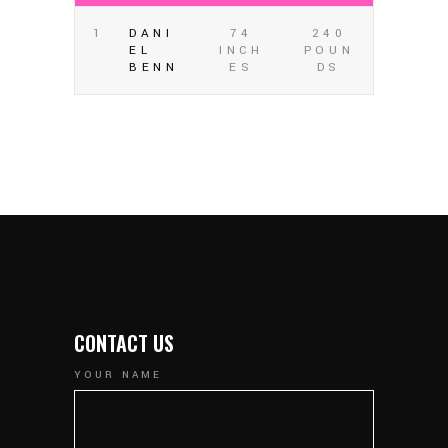
1
DANI
74
240
EL
INCH
POUN
BENN
ES
DS
CONTACT US
YOUR NAME