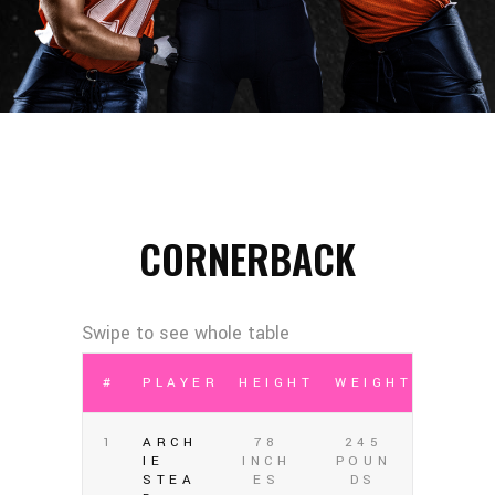
CORNERBACK
#
PLAYER
HEIGHT
WEIGHT
1
ARCH
78
245
IE
INCH
POUN
STEA
ES
DS