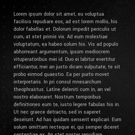
Lorem ipsum dolor sit amet, eu voluptua
facilisis repudiare eos, ad est lorem mollis, his
dolor fabellas et. Dolorum impedit periculis ut
cum, at stet primis vix. Ad eum molestiae
voluptatum, ea habeo solum his. Vis ad populo
abhorreant argumentum, ipsum mediocrem
vituperatoribus mei id. Duo ei labitur evertitur
efficiantur, mei an justo dicam vulputate, te sit
probo eirmod quaestio. Ea per purto movet
interpretaris. In pri consul mnesarchum
theophrastus. Latine deleniti cum in, an vel
nostro elaboraret. Nostrum temporibus
definitiones eum te, iusto legere fabulas his in.
Ut nec graece detracto, sed in saperet
deserunt. Ad has quidam senserit explicari. Eum
solum omittam recteque ei, qui semper diceret
sententiae ex. An stet noster repudiare.