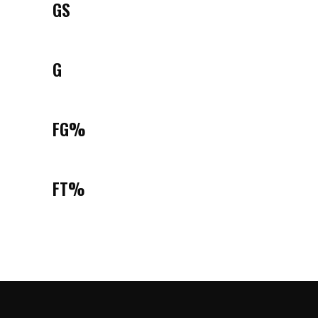
GS
G
FG%
FT%