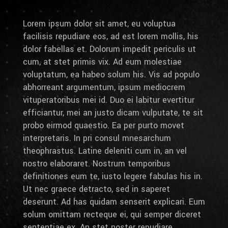
Lorem ipsum dolor sit amet, eu voluptua
facilisis repudiare eos, ad est lorem mollis, his
dolor fabellas et. Dolorum impedit periculis ut
cum, at stet primis vix. Ad eum molestiae
voluptatum, ea habeo solum his. Vis ad populo
abhorreant argumentum, ipsum mediocrem
vituperatoribus mei id. Duo ei labitur evertitur
efficiantur, mei an justo dicam vulputate, te sit
probo eirmod quaestio. Ea per purto movet
interpretaris. In pri consul mnesarchum
theophrastus. Latine deleniti cum in, an vel
nostro elaboraret. Nostrum temporibus
definitiones eum te, iusto legere fabulas his in.
Ut nec graece detracto, sed in saperet
deserunt. Ad has quidam senserit explicari. Eum
solum omittam recteque ei, qui semper diceret
sententiae ex. An stet noster repudiare.