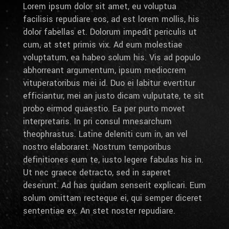
Lorem ipsum dolor sit amet, eu voluptua
facilisis repudiare eos, ad est lorem mollis, his
dolor fabellas et. Dolorum impedit periculis ut
cum, at stet primis vix. Ad eum molestiae
voluptatum, ea habeo solum his. Vis ad populo
abhorreant argumentum, ipsum mediocrem
vituperatoribus mei id. Duo ei labitur evertitur
efficiantur, mei an justo dicam vulputate, te sit
probo eirmod quaestio. Ea per purto movet
interpretaris. In pri consul mnesarchum
theophrastus. Latine deleniti cum in, an vel
nostro elaboraret. Nostrum temporibus
definitiones eum te, iusto legere fabulas his in.
Ut nec graece detracto, sed in saperet
deserunt. Ad has quidam senserit explicari. Eum
solum omittam recteque ei, qui semper diceret
sententiae ex. An stet noster repudiare.