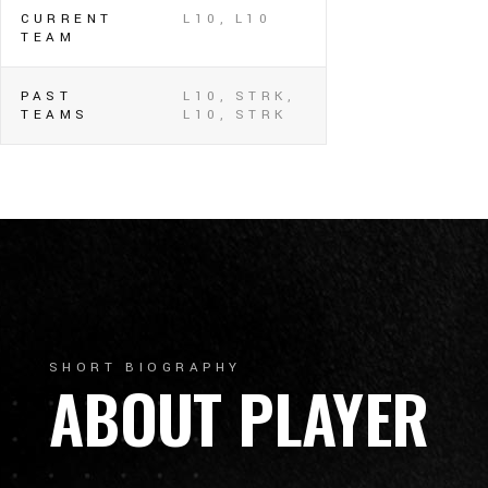
CURRENT
L10, L10
TEAM
PAST
L10, STRK,
TEAMS
L10, STRK
SHORT BIOGRAPHY
ABOUT PLAYER