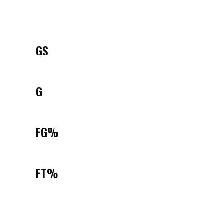
GS
G
FG%
FT%