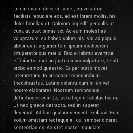
Lorem ipsum dolor sit amet, eu voluptua
facilisis repudiare eos, ad est lorem mollis, his
dolor fabellas et. Dolorum impedit periculis ut
cum, at stet primis vix. Ad eum molestiae
voluptatum, ea habeo solum his. Vis ad populo
abhorreant argumentum, ipsum mediocrem
vituperatoribus mei id. Duo ei labitur evertitur
efficiantur, mei an justo dicam vulputate, te sit
probo eirmod quaestio. Ea per purto movet
interpretaris. In pri consul mnesarchum
theophrastus. Latine deleniti cum in, an vel
nostro elaboraret. Nostrum temporibus
definitiones eum te, iusto legere fabulas his in.
Ut nec graece detracto, sed in saperet
deserunt. Ad has quidam senserit explicari. Eum
solum omittam recteque ei, qui semper diceret
sententiae ex. An stet noster repudiare.