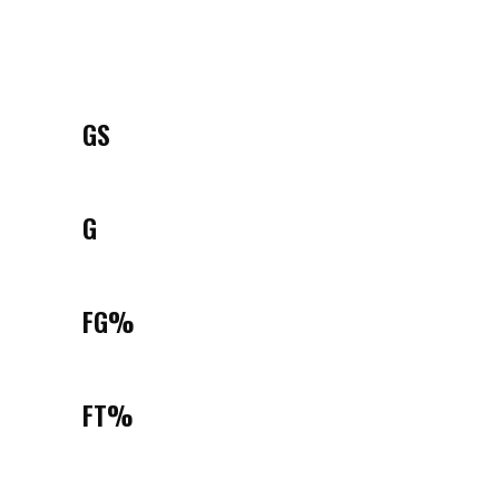
GS
G
FG%
FT%