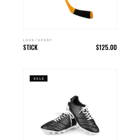
ADD TO CART
LOVE
SPORT
STICK
$
125.00
SALE