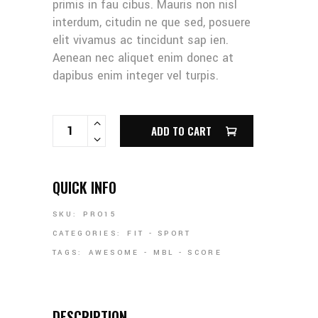
primis in fau cibus. Mauris non nisl
interdum, citudin ne que sed, posuere
elit vivamus ac tincidunt sap ien.
Aenean nec aliquet enim donec at
dapibus enim integer vel turpis.
SJACKET QUANTITY
ADD TO CART
QUICK INFO
SKU:
PRO15
CATEGORIES:
FIT
-
SPORT
TAGS:
AWESOME
-
MBL
-
SCORE
DESCRIPTION